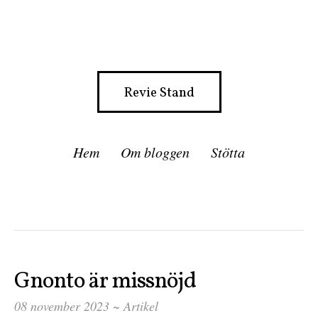
Revie Stand
Hem
Om bloggen
Stötta
Gnonto är missnöjd
08 november 2023 ~
Artikel