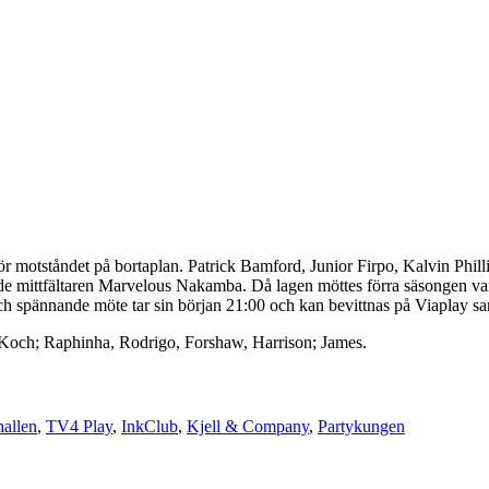
för motståndet på bortaplan. Patrick Bamford, Junior Firpo, Kalvin Phil
ade mittfältaren Marvelous Nakamba. Då lagen möttes förra säsongen v
h spännande möte tar sin början 21:00 och kan bevittnas på Viaplay sa
s; Koch; Raphinha, Rodrigo, Forshaw, Harrison; James.
allen
,
TV4 Play
,
InkClub
,
Kjell & Company
,
Partykungen