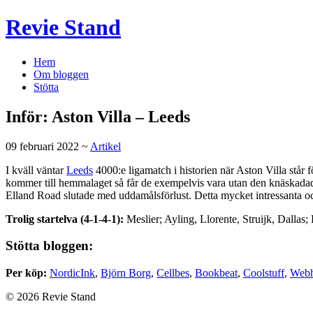
Revie Stand
Hem
Om bloggen
Stötta
Inför: Aston Villa – Leeds
09 februari 2022 ~
Artikel
I kväll väntar
Leeds
4000:e ligamatch i historien när Aston Villa står 
kommer till hemmalaget så får de exempelvis vara utan den knäskad
Elland Road slutade med uddamålsförlust. Detta mycket intressanta oc
Trolig startelva (4-1-4-1):
Meslier; Ayling, Llorente, Struijk, Dalla
Stötta bloggen:
Per köp:
NordicInk
,
Björn Borg
,
Cellbes
,
Bookbeat
,
Coolstuff
,
Webh
© 2026 Revie Stand