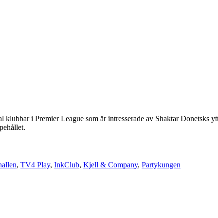
rtal klubbar i Premier League som är intresserade av Shaktar Donetsks 
pehållet.
allen
,
TV4 Play
,
InkClub
,
Kjell & Company
,
Partykungen