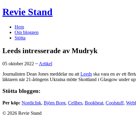
Revie Stand
Hem
Om bloggen
Stötta
Leeds intresserade av Mudryk
05 oktober 2022 ~
Artikel
Journalisten Dean Jones meddelar nu att
Leeds
ska vara en av ett fle
läktaren när 21-åringens Ukraina mötte Skottland i Glasgow under up
Stötta bloggen:
Per köp:
NordicInk
,
Björn Borg
,
Cellbes
,
Bookbeat
,
Coolstuff
,
Webh
© 2026 Revie Stand