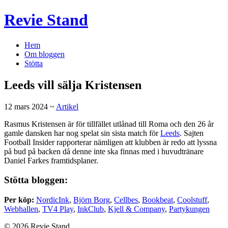
Revie Stand
Hem
Om bloggen
Stötta
Leeds vill sälja Kristensen
12 mars 2024 ~
Artikel
Rasmus Kristensen är för tillfället utlånad till Roma och den 26 år
gamle dansken har nog spelat sin sista match för
Leeds
. Sajten
Football Insider rapporterar nämligen att klubben är redo att lyssna
på bud på backen då denne inte ska finnas med i huvudtränare
Daniel Farkes framtidsplaner.
Stötta bloggen:
Per köp:
NordicInk
,
Björn Borg
,
Cellbes
,
Bookbeat
,
Coolstuff
,
Webhallen
,
TV4 Play
,
InkClub
,
Kjell & Company
,
Partykungen
© 2026 Revie Stand