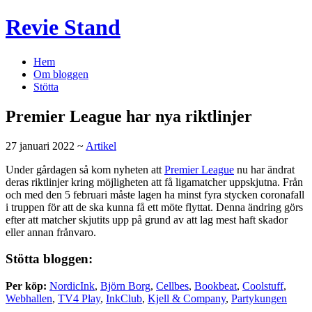
Revie Stand
Hem
Om bloggen
Stötta
Premier League har nya riktlinjer
27 januari 2022 ~
Artikel
Under gårdagen så kom nyheten att
Premier League
nu har ändrat
deras riktlinjer kring möjligheten att få ligamatcher uppskjutna. Från
och med den 5 februari måste lagen ha minst fyra stycken coronafall
i truppen för att de ska kunna få ett möte flyttat. Denna ändring görs
efter att matcher skjutits upp på grund av att lag mest haft skador
eller annan frånvaro.
Stötta bloggen:
Per köp:
NordicInk
,
Björn Borg
,
Cellbes
,
Bookbeat
,
Coolstuff
,
Webhallen
,
TV4 Play
,
InkClub
,
Kjell & Company
,
Partykungen