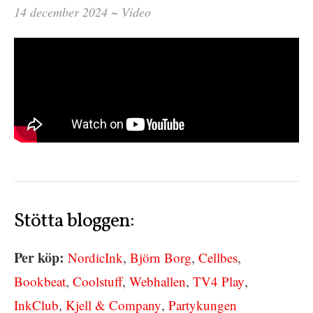
14 december 2024 ~
Video
Stötta bloggen:
Per köp:
,
,
,
NordicInk
Björn Borg
Cellbes
,
,
,
,
Bookbeat
Coolstuff
Webhallen
TV4 Play
,
,
InkClub
Kjell & Company
Partykungen